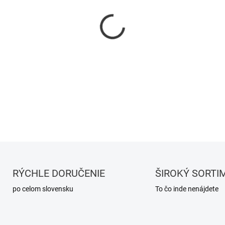
MOŽNOSTI DORUČENIA
−
+
DETAILNÉ INFORMÁCIE
RÝCHLE DORUČENIE
ŠIROKÝ SORTI
po celom slovensku
To čo inde nenájdete