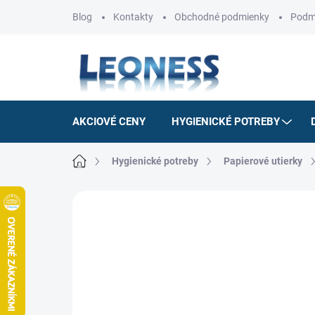
Prejsť
Blog
Kontakty
Obchodné podmienky
Podm
na
obsah
AKCIOVÉ CENY
HYGIENICKÉ POTREBY
Domov
Hygienické potreby
Papierové utierky
Neohodnotené
Podrobnosti hodnotenia
AKCIA