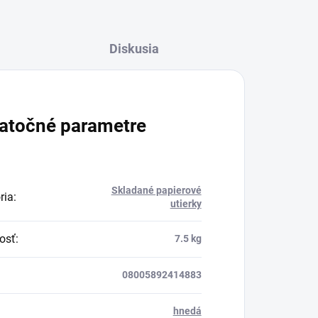
Diskusia
atočné parametre
Skladané papierové
ria
:
utierky
osť
:
7.5 kg
08005892414883
hnedá