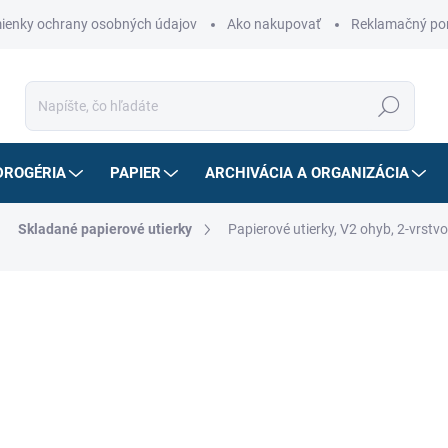
ienky ochrany osobných údajov
Ako nakupovať
Reklamačný po
Hľadať
DROGÉRIA
PAPIER
ARCHIVÁCIA A ORGANIZÁCIA
Skladané papierové utierky
Papierové utierky, V2 ohyb, 2-vrst
ZNAČKA:
LUCART
34,24 €
27,31 
22,20 € bez DPH
Jednotková
1,37 € / 1 ks
cena:
NA OBJEDNÁVKU