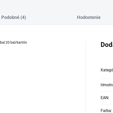
Podobné (4)
Hodnotenie
/bal 20 bal/kartón
Dod
Kategó
Hmotn
EAN
:
Farba
: