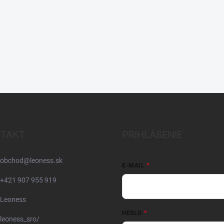
TAKT
PRIHLÁSENIE
obchod
@
leoness.sk
E-MAIL
+421 907 955 919
Leoness
HESLO
leoness_sro/