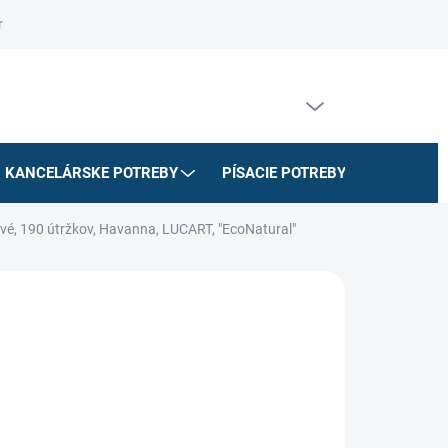
riadok
Na stiahnutie
Doprava a platby
Formulár na odstúpe
PRÁZDNY KOŠÍK
NÁKUPNÝ
KOŠÍK
KANCELÁRSKE POTREBY
PÍSACIE POTREBY
ŠKOLSK
vové, 190 útržkov, Havanna, LUCART, "EcoNatural"
€
/ kartón