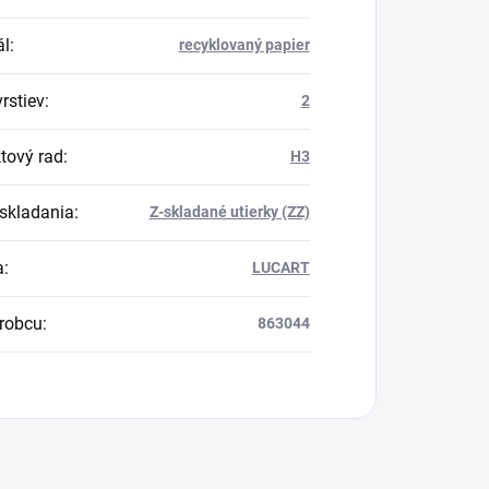
ál
:
recyklovaný papier
rstiev
:
2
tový rad
:
H3
skladania
:
Z-skladané utierky (ZZ)
a
:
LUCART
robcu
:
863044