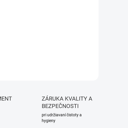
Pridať do košíka
OPÝTAŤ SA
STRÁŽIŤ
MENT
ZÁRUKA KVALITY A
BEZPEČNOSTI
pri udržiavaní čistoty a
hygieny