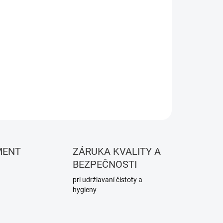
Pridať do košíka
OPÝTAŤ SA
STRÁŽIŤ
MENT
ZÁRUKA KVALITY A
BEZPEČNOSTI
pri udržiavaní čistoty a
hygieny