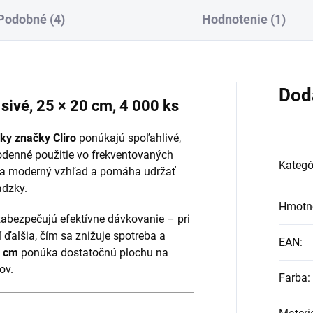
Podobné (4)
Hodnotenie (1)
Dod
 sivé, 25 × 20 cm, 4 000 ks
ky značky Cliro
ponúkajú spoľahlivé,
dodenné použitie vo frekventovaných
Kategó
 moderný vzhľad a pomáha udržať
ádzky.
Hmotn
zabezpečujú efektívne dávkovanie – pri
í ďalšia, čím sa znižuje spotreba a
EAN
:
0 cm
ponúka dostatočnú plochu na
ov.
Farba
: