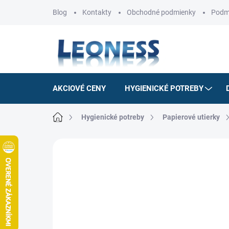
Prejsť
Blog
Kontakty
Obchodné podmienky
Podm
na
obsah
AKCIOVÉ CENY
HYGIENICKÉ POTREBY
Domov
Hygienické potreby
Papierové utierky
1 hodnotenie
Podrobnosti hodnotenia