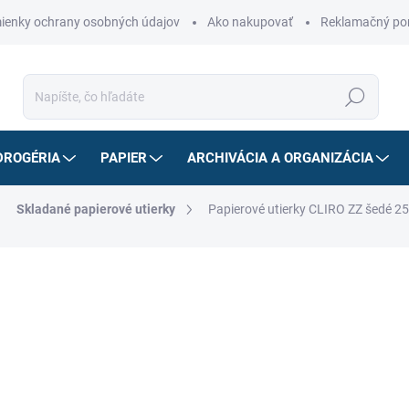
ienky ochrany osobných údajov
Ako nakupovať
Reklamačný po
Hľadať
DROGÉRIA
PAPIER
ARCHIVÁCIA A ORGANIZÁCIA
Skladané papierové utierky
Papierové utierky CLIRO ZZ šedé 
18,30 €
16,47 
13,39 € bez DPH
Jednotková
SKLADOM
cena:
MÔŽEME DORUČIŤ DO:
10.8.2