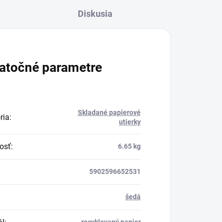
Diskusia
atočné parametre
Skladané papierové
ria
:
utierky
osť
:
6.65 kg
5902596652531
šedá