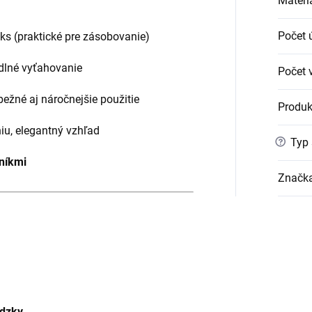
Materi
Počet 
 ks (praktické pre zásobovanie)
dlné vyťahovanie
Počet v
ežné aj náročnejšie použitie
Produk
iu, elegantný vzhľad
?
Typ 
níkmi
Značk
ádzky