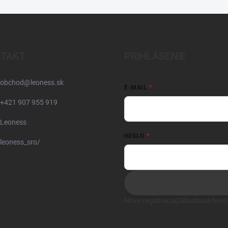
TAKT
PRIHLÁSENIE
obchod
@
leoness.sk
E-MAIL
+421 907 955 919
Leoness
HESLO
leoness_sro/
Nová registrácia
Zabudnuté hesl