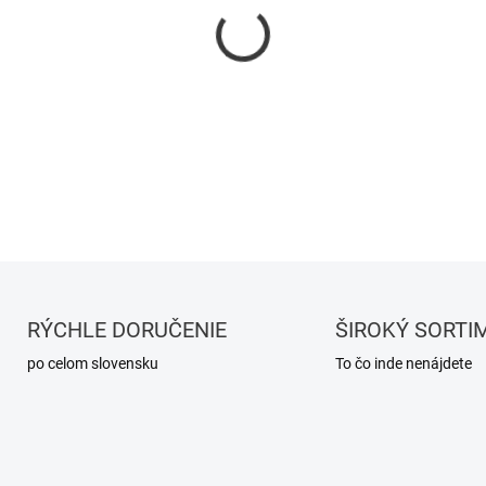
−
+
DETAILNÉ INFORMÁCIE
RÝCHLE DORUČENIE
ŠIROKÝ SORTI
po celom slovensku
To čo inde nenájdete