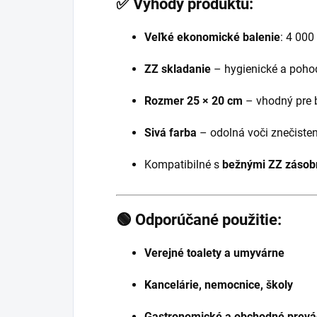
✅ Výhody produktu:
Veľké ekonomické balenie
: 4 000
ZZ skladanie
– hygienické a poho
Rozmer 25 × 20 cm
– vhodný pre b
Sivá farba
– odolná voči znečisten
Kompatibilné s
bežnými ZZ zásob
🟢 Odporúčané použitie:
Verejné toalety a umyvárne
Kancelárie, nemocnice, školy
Gastronomické a obchodné prev