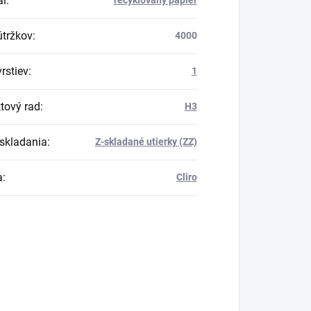
ál
:
recyklovaný papier
útržkov
:
4000
rstiev
:
1
tový rad
:
H3
skladania
:
Z-skladané utierky (ZZ)
a
:
Cliro