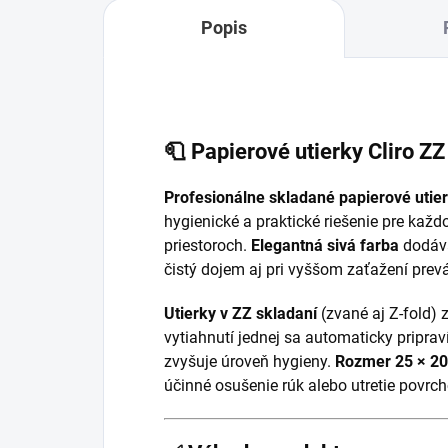
Popis
🧻 Papierové utierky Cliro ZZ
Profesionálne skladané papierové utier
hygienické a praktické riešenie pre kaž
priestoroch.
Elegantná sivá farba
dodáva
čistý dojem aj pri vyššom zaťažení prev
Utierky v ZZ skladaní
(zvané aj Z-fold) 
vytiahnutí jednej sa automaticky priprav
zvyšuje úroveň hygieny.
Rozmer 25 × 2
účinné osušenie rúk alebo utretie povrch