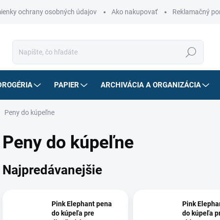
ienky ochrany osobných údajov
Ako nakupovať
Reklamačný po
Hľadať
DROGÉRIA
PAPIER
ARCHIVÁCIA A ORGANIZÁCIA
Peny do kúpeľne
Peny do kúpeľne
Najpredávanejšie
Pink Elephant pena
Pink Elepha
do kúpeľa pre
do kúpeľa p