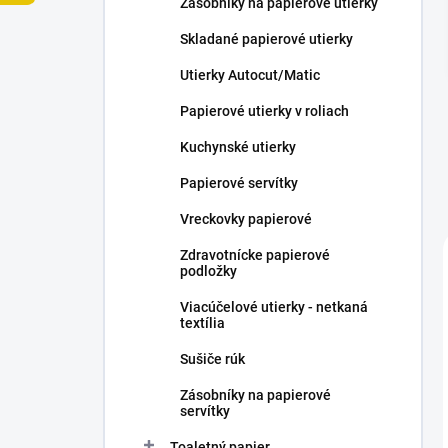
Zásobníky na papierové utierky
e
l
Skladané papierové utierky
Utierky Autocut/Matic
Papierové utierky v roliach
Kuchynské utierky
Papierové servítky
Vreckovky papierové
Zdravotnícke papierové
podložky
Viacúčelové utierky - netkaná
textília
Sušiče rúk
Zásobníky na papierové
servítky
Toaletný papier