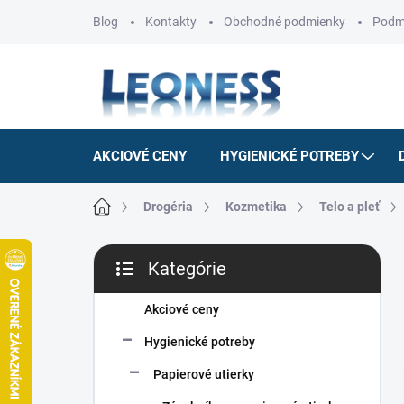
Prejsť
Blog
Kontakty
Obchodné podmienky
Podm
na
obsah
AKCIOVÉ CENY
HYGIENICKÉ POTREBY
Domov
Drogéria
Kozmetika
Telo a pleť
B
Kategórie
o
Preskočiť
č
kategórie
n
Akciové ceny
ý
Hygienické potreby
p
a
Papierové utierky
n