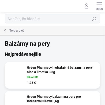
Prejsť
na
obsah
Hľadať
Telo a pleť
Balzámy na pery
Najpredávanejšie
Green Pharmacy hydratačný balzam na pery
aloe a limetka 3,6g
SKLADOM
1,25 €
Green Pharmacy balzam na pery pre
intenzívnu úľavu 3,6g