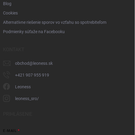
Blog
Cookies
Alternatívne riešenie sporov vo vzťahu so spotrebiteľom
Podmienky súťaže na Facebooku
KONTAKT
obchod
@
leoness.sk
+421 907 955 919
Leoness
leoness_sro/
PRIHLÁSENIE
E-MAIL