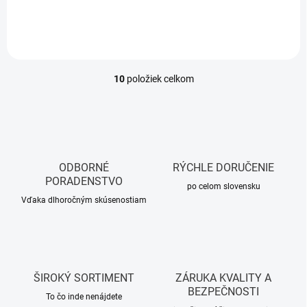
10
položiek celkom
O
v
l
á
d
a
c
ODBORNÉ
RÝCHLE DORUČENIE
i
PORADENSTVO
e
po celom slovensku
p
Vďaka dlhoročným skúsenostiam
r
v
k
y
v
ŠIROKÝ SORTIMENT
ZÁRUKA KVALITY A
ý
BEZPEČNOSTI
p
To čo inde nenájdete
i