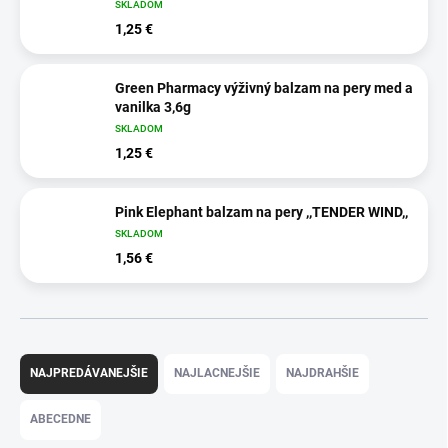
SKLADOM
1,25 €
Green Pharmacy výživný balzam na pery med a
vanilka 3,6g
SKLADOM
1,25 €
Pink Elephant balzam na pery ,,TENDER WIND,,
SKLADOM
1,56 €
R
a
NAJPREDÁVANEJŠIE
NAJLACNEJŠIE
NAJDRAHŠIE
d
e
ABECEDNE
n