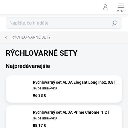
Prejsť
na
obsah
Hľadať
RÝCHLO-VARNÉ SETY
RÝCHLOVARNÉ SETY
Najpredávanejšie
Rychlovarný set ALDA Elegant Long Inox, 0.8 l
NA OBJEDNÁVKU
96,33 €
Rychlovarný set ALDA Prime Chrome, 1.2 l
NA OBJEDNÁVKU
88,17 €