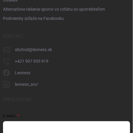
Cookies
Alternatívne riešenie sporov vo vzťahu so spotrebiteľom
Podmienky súťaže na Facebooku
KONTAKT
obchod
@
leoness.sk
+421 907 955 919
Leoness
leoness_sro/
PRIHLÁSENIE
E-MAIL