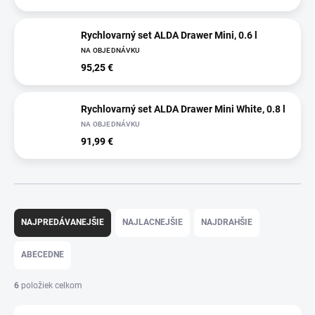
Rychlovarný set ALDA Drawer Mini, 0.6 l
NA OBJEDNÁVKU
95,25 €
Rychlovarný set ALDA Drawer Mini White, 0.8 l
NA OBJEDNÁVKU
91,99 €
R
a
NAJPREDÁVANEJŠIE
NAJLACNEJŠIE
NAJDRAHŠIE
d
e
ABECEDNE
n
i
6
položiek celkom
e
p