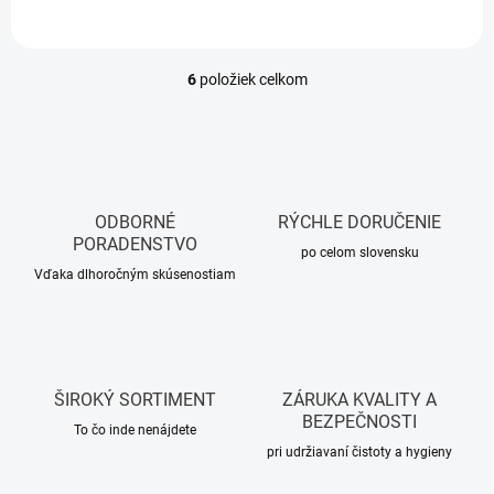
6
položiek celkom
O
v
l
á
d
a
c
ODBORNÉ
RÝCHLE DORUČENIE
i
PORADENSTVO
e
po celom slovensku
p
Vďaka dlhoročným skúsenostiam
r
v
k
y
v
ŠIROKÝ SORTIMENT
ZÁRUKA KVALITY A
ý
BEZPEČNOSTI
p
To čo inde nenájdete
i
pri udržiavaní čistoty a hygieny
s
u