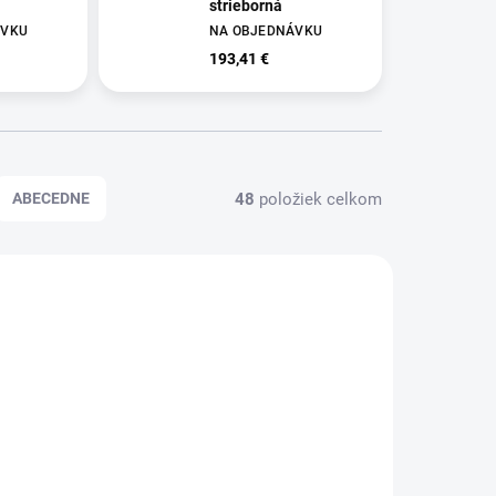
strieborná
ÁVKU
NA OBJEDNÁVKU
193,41 €
48
položiek celkom
ABECEDNE
893523
DB893023