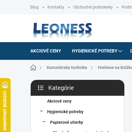
Prejsť
Blog
Kontakty
Obchodné podmienky
Podm
na
obsah
AKCIOVÉ CENY
HYGIENICKÉ POTREBY
Domov
Kancelárska technika
Hrebene na krúžk
B
Kategórie
o
Preskočiť
č
kategórie
n
Akciové ceny
ý
Hygienické potreby
p
a
Papierové utierky
n