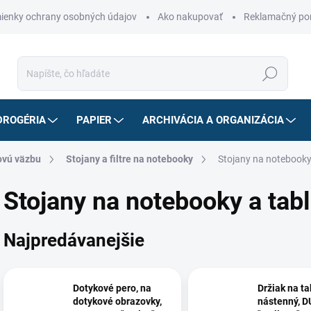
ienky ochrany osobných údajov
Ako nakupovať
Reklamačný po
Hľadať
DROGÉRIA
PAPIER
ARCHIVÁCIA A ORGANIZÁCIA
ovú väzbu
Stojany a filtre na notebooky
Stojany na notebooky
Stojany na notebooky a tabl
Najpredávanejšie
Dotykové pero, na
Držiak na ta
dotykové obrazovky,
nástenný, 