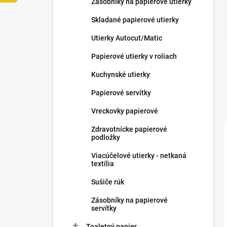
Zásobníky na papierové utierky
e
l
Skladané papierové utierky
Utierky Autocut/Matic
Papierové utierky v roliach
Kuchynské utierky
Papierové servítky
Vreckovky papierové
Zdravotnícke papierové
podložky
Viacúčelové utierky - netkaná
textília
Sušiče rúk
Zásobníky na papierové
servítky
Toaletný papier