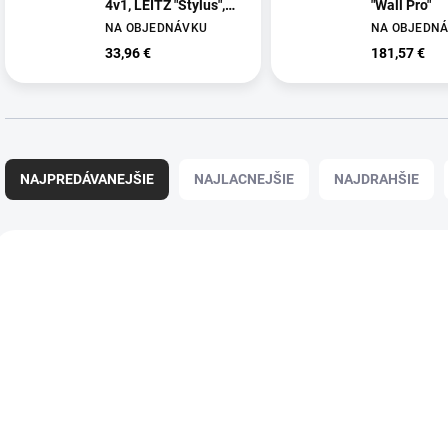
4v1, LEITZ "Stylus",
"Wall Pro"
čierne
NA OBJEDNÁVKU
NA OBJEDN
33,96 €
181,57 €
R
a
NAJPREDÁVANEJŠIE
NAJLACNEJŠIE
NAJDRAHŠIE
d
e
n
V
i
ý
E64140095
DB
e
p
p
i
r
s
o
p
d
r
u
o
k
d
t
u