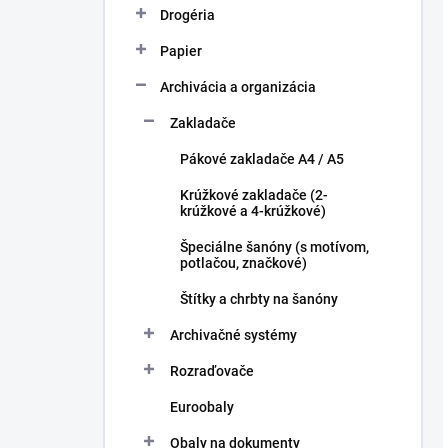
Drogéria
Papier
Archivácia a organizácia
Zakladače
Pákové zakladače A4 / A5
Krúžkové zakladače (2-
krúžkové a 4-krúžkové)
Špeciálne šanóny (s motívom,
potlačou, značkové)
Štítky a chrbty na šanóny
Archivačné systémy
Rozraďovače
Euroobaly
Obaly na dokumenty