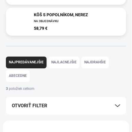
KÔŠ S POPOLNÍKOM, NEREZ
NA OBJEDNÁVKU
58,79 €
R
a
NAJPREDÁVANEJŠIE
NAJLACNEJŠIE
NAJDRAHŠIE
d
e
ABECEDNE
n
i
3
položiek celkom
e
p
OTVORIŤ FILTER
r
o
d
V
u
ý