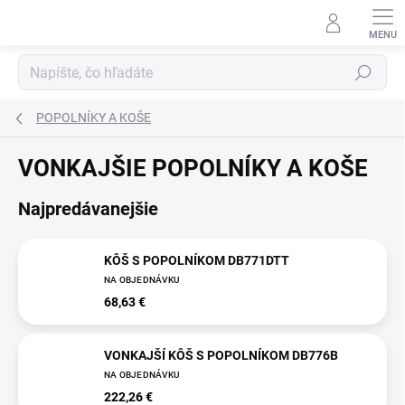
Prejsť
na
obsah
Hľadať
POPOLNÍKY A KOŠE
VONKAJŠIE POPOLNÍKY A KOŠE
Najpredávanejšie
KÔŠ S POPOLNÍKOM DB771DTT
NA OBJEDNÁVKU
68,63 €
VONKAJŠÍ KÔŠ S POPOLNÍKOM DB776B
NA OBJEDNÁVKU
222,26 €