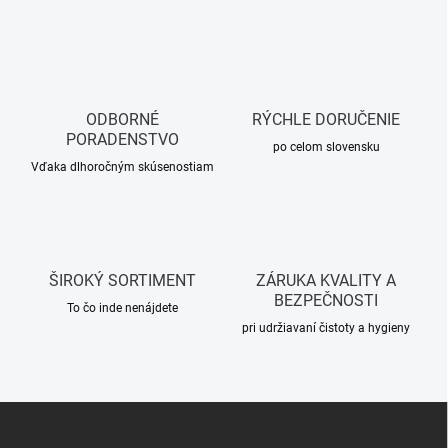
v
l
á
d
a
c
ODBORNÉ
RÝCHLE DORUČENIE
i
PORADENSTVO
e
po celom slovensku
p
Vďaka dlhoročným skúsenostiam
r
v
k
y
v
ŠIROKÝ SORTIMENT
ZÁRUKA KVALITY A
ý
BEZPEČNOSTI
p
To čo inde nenájdete
i
pri udržiavaní čistoty a hygieny
s
u
Z
á