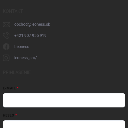
KONTAKT
obchod
@
leoness.sk
+421 907 955 919
Leoness
leoness_sro/
PRIHLÁSENIE
E-MAIL
HESLO