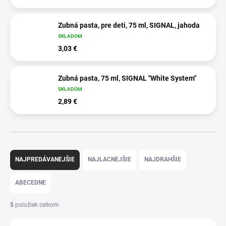
Zubná pasta, pre deti, 75 ml, SIGNAL, jahoda
SKLADOM
3,03 €
Zubná pasta, 75 ml, SIGNAL "White System"
SKLADOM
2,89 €
R
a
NAJPREDÁVANEJŠIE
NAJLACNEJŠIE
NAJDRAHŠIE
d
e
ABECEDNE
n
i
5
položiek celkom
e
p