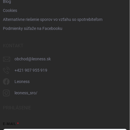
Blog
Cookies
Alternatívne riešenie sporov vo vzťahu so spotrebiteľom
Podmienky súťaže na Facebooku
KONTAKT
obchod
@
leoness.sk
+421 907 955 919
Leoness
leoness_sro/
PRIHLÁSENIE
E-MAIL