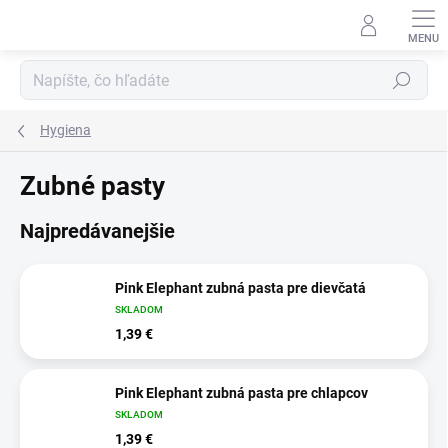
Prejsť
na
obsah
Hľadať
Hygiena
Zubné pasty
Najpredávanejšie
Pink Elephant zubná pasta pre dievčatá
SKLADOM
1,39 €
Pink Elephant zubná pasta pre chlapcov
SKLADOM
1,39 €