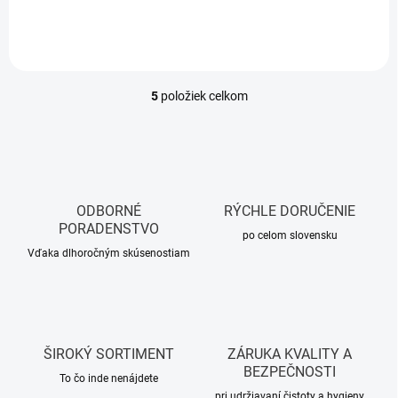
5
položiek celkom
O
v
l
á
d
a
c
ODBORNÉ
RÝCHLE DORUČENIE
i
PORADENSTVO
e
po celom slovensku
p
Vďaka dlhoročným skúsenostiam
r
v
k
y
v
ŠIROKÝ SORTIMENT
ZÁRUKA KVALITY A
ý
BEZPEČNOSTI
p
To čo inde nenájdete
i
pri udržiavaní čistoty a hygieny