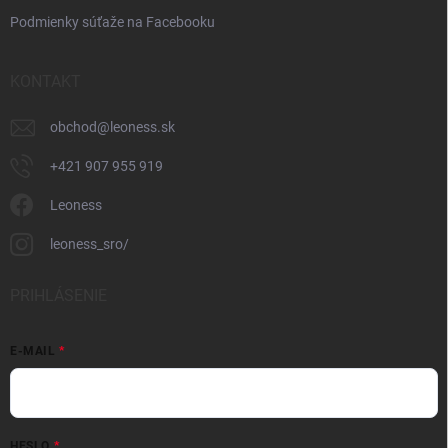
Podmienky súťaže na Facebooku
KONTAKT
obchod
@
leoness.sk
+421 907 955 919
Leoness
leoness_sro/
PRIHLÁSENIE
E-MAIL
HESLO