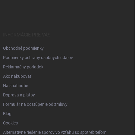
Z
á
p
ä
t
i
INFORMÁCIE PRE VÁS
e
Obchodné podmienky
Podmienky ochrany osobných údajov
Reklamačný poriadok
Ako nakupovať
Na stiahnutie
Doprava a platby
Formulár na odstúpenie od zmluvy
Blog
Cookies
Alternatívne riešenie sporov vo vzťahu so spotrebiteľom