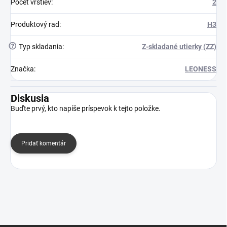
Počet vrstiev
:
2
Produktový rad
:
H3
?
Typ skladania
:
Z-skladané utierky (ZZ)
Značka
:
LEONESS
Diskusia
Buďte prvý, kto napíše príspevok k tejto položke.
Pridať komentár