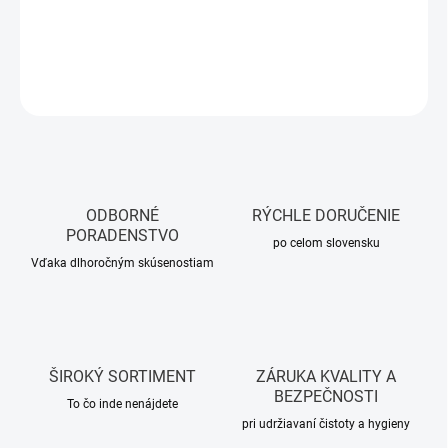
DETAILNÉ INFORMÁCIE
OPÝTAŤ SA
STRÁŽIŤ
ODBORNÉ
RÝCHLE DORUČENIE
PORADENSTVO
po celom slovensku
Vďaka dlhoročným skúsenostiam
ŠIROKÝ SORTIMENT
ZÁRUKA KVALITY A
BEZPEČNOSTI
To čo inde nenájdete
pri udržiavaní čistoty a hygieny